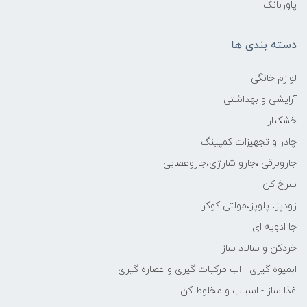
پاوربانک
دسته بندی ها
لوازم خانگی
آرایشی و بهداشتی
خشکبار
چادر و تجهیزات کمپینگ
جاروبرقی ،جارو شارژی،جاروعصایی
سرخ کن
زودپز، پلوپز،مولتی کوکر
جا ادویه ای
خردکن و سالاد ساز
ابمیوه گیری - اب مرکبات گیری و عصاره گیری
غذا ساز - اسیاب و مخلوط کن