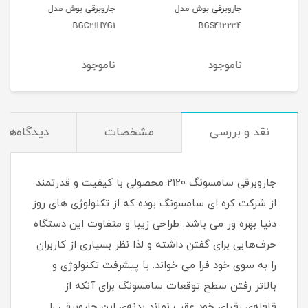
جاروبرقی بوش مدل
جاروبرقی بوش مدل
جارو
9170
BGC21HYG1
BGS412234
ناموجود
ناموجود
نام
نقد و بررسی
مشخصات
دیدگاه‌ها
جاروبرقی‌ سامسونگ 2120 محصولی با کیفیت و قدرتمند
از شرکت کره ای سامسونگ بوده که از تکنولوژی های روز
دنیا بهره ور می باشد. طراحی زیبا و متفاوت این دستگاه
حرف‌هایی برای گفتن داشته و لذا نظر بسیاری از کاربران
را به سوی خود فرا می خواند. با پیشرفت تکنولوژی و
بالاتر رفتن سطح توقعات سامسونگ برای آنکه از
قافله‌ی رقبای خود عقب نماند بدنه‌ی این جاروبرقی را