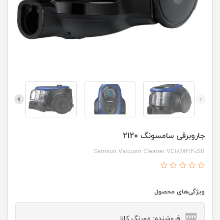
جاروبرقی سامسونگ 2120
Samsun Vacuum Cleaner VC18M2120SB
ویژگی‌های محصول
فروشنده: مهرنگ کالا