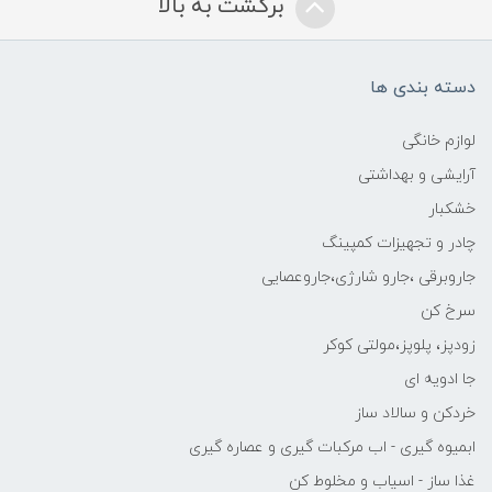
برگشت به بالا
دسته بندی ها
لوازم خانگی
آرایشی و بهداشتی
خشکبار
چادر و تجهیزات کمپینگ
جاروبرقی ،جارو شارژی،جاروعصایی
سرخ کن
زودپز، پلوپز،مولتی کوکر
جا ادویه ای
خردکن و سالاد ساز
ابمیوه گیری - اب مرکبات گیری و عصاره گیری
غذا ساز - اسیاب و مخلوط کن