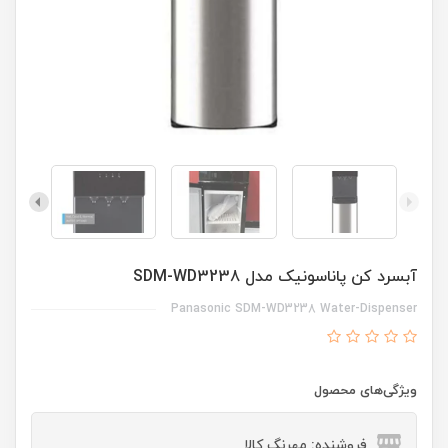
آبسرد کن پاناسونیک مدل SDM-WD3238
Panasonic SDM-WD3238 Water-Dispenser
ویژگی‌های محصول
فروشنده: مهرنگ کالا