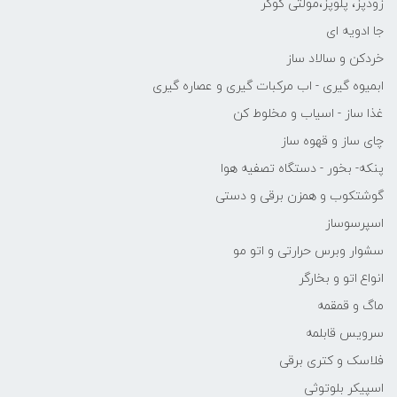
زودپز، پلوپز،مولتی کوکر
جا ادویه ای
خردکن و سالاد ساز
ابمیوه گیری - اب مرکبات گیری و عصاره گیری
غذا ساز - اسیاب و مخلوط کن
چای ساز و قهوه ساز
پنکه- بخور - دستگاه تصفیه هوا
گوشتکوب و همزن برقی و دستی
اسپرسوساز
سشوار وبرس حرارتی و اتو مو
انواع اتو و بخارگر
ماگ و قمقمه
سرویس قابلمه
فلاسک و کتری برقی
اسپیکر بلوتوثی