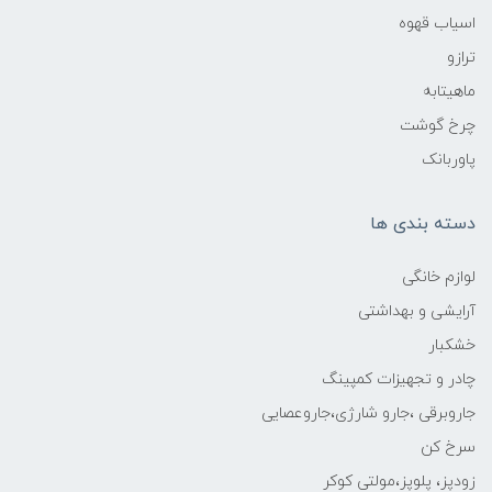
اسیاب قهوه
ترازو
ماهیتابه
چرخ گوشت
پاوربانک
دسته بندی ها
لوازم خانگی
آرایشی و بهداشتی
خشکبار
چادر و تجهیزات کمپینگ
جاروبرقی ،جارو شارژی،جاروعصایی
سرخ کن
زودپز، پلوپز،مولتی کوکر