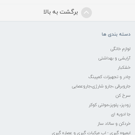
برگشت به بالا
دسته بندی ها
لوازم خانگی
آرایشی و بهداشتی
خشکبار
چادر و تجهیزات کمپینگ
جاروبرقی ،جارو شارژی،جاروعصایی
سرخ کن
زودپز، پلوپز،مولتی کوکر
جا ادویه ای
خردکن و سالاد ساز
ابمیوه گیری - اب مرکبات گیری و عصاره گیری