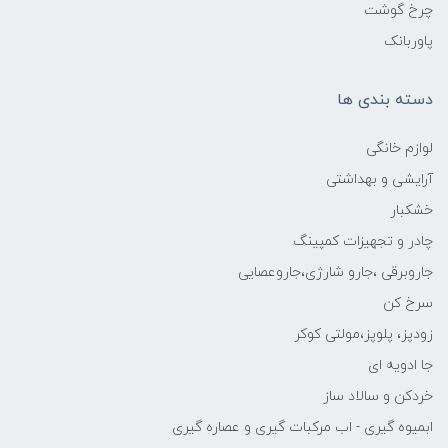
چرخ گوشت
پاوربانک
دسته بندی ها
لوازم خانگی
آرایشی و بهداشتی
خشکبار
چادر و تجهیزات کمپینگ
جاروبرقی ،جارو شارژی،جاروعصایی
سرخ کن
زودپز، پلوپز،مولتی کوکر
جا ادویه ای
خردکن و سالاد ساز
ابمیوه گیری - اب مرکبات گیری و عصاره گیری