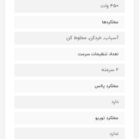
450 وات
عملکردها
آسیاب, خردکن, مخلوط کن
تعداد تنظیمات سرعت
2 سرعته
عملکرد پالس
دارد
عملکرد توربو
ندارد