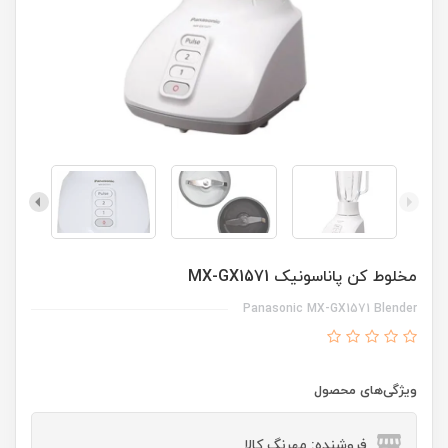
مخلوط کن پاناسونیک MX-GX1571
Panasonic MX-GX1571 Blender
ویژگی‌های محصول
فروشنده: مهرنگ کالا