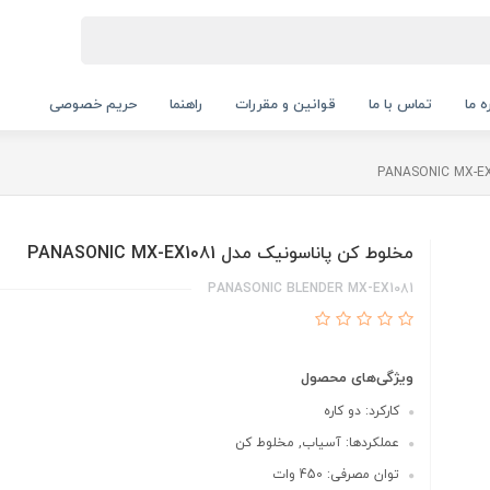
ه ما
تماس با ما
قوانین و مقررات
راهنما
حریم خصوصی
مخلوط کن پاناسونیک مدل PANASONIC MX-EX1081
PANASONIC BLENDER MX-EX1081
ویژگی‌های محصول
کارکرد: دو کاره
عملکردها: آسیاب, مخلوط کن
توان مصرفی: 450 وات