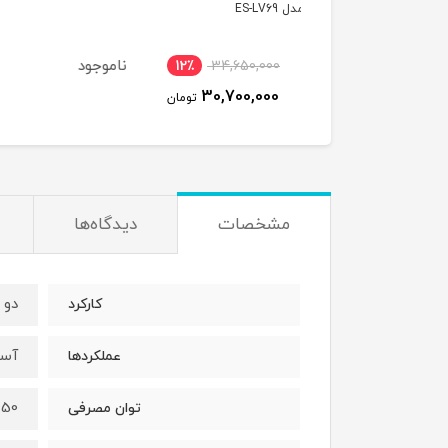
ES-L
ENWOOD FDM307SS
ناموجود
ناموجود
12٪
34,650,000
30,700,000
تومان
مشخصات
دیدگاه‌ها
دو 
کارکرد
آسی
عملکردها
450 و
توان مصرفی