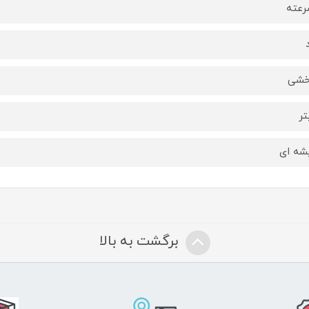
خشی
ه ای
برگشت به بالا