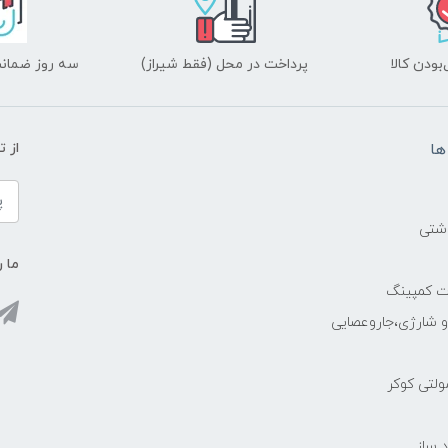
ودن کالا
پرداخت در محل (فقط شیراز)
سه روز ضمانت
ها
از 
اشتی
ما ر
ات کمپینگ
رو شارژی،جاروعصایی
مولتی کوکر
 ساز