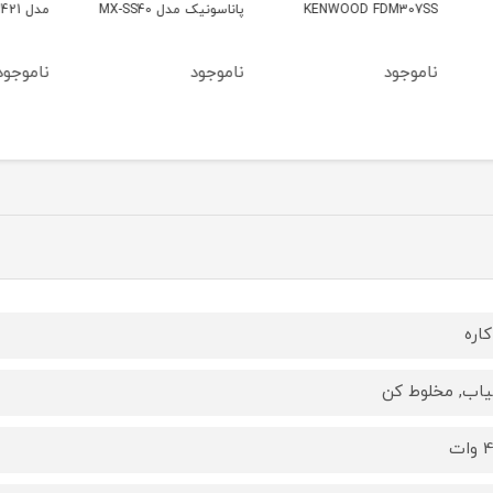
K
پاناسونیک مدل MX-SS40
مدل 5421
X1571
ناموجود
ناموجود
ناموج
کاره
اب, مخلوط کن
ات