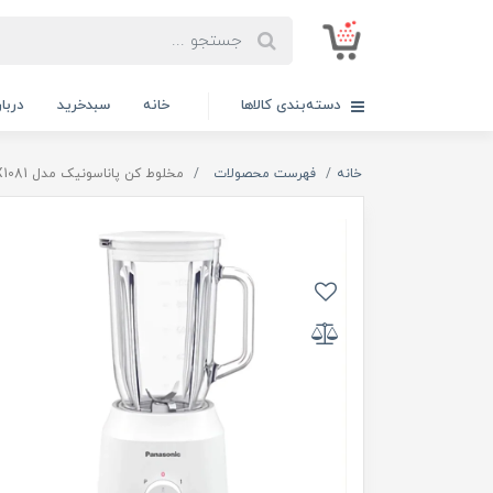
دسته‌بندی کالاها
خانه
سبدخرید
دربار
خانه
فهرست محصولات
مخلوط کن پاناسونیک مدل PANASONIC MX-EX1081