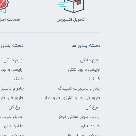
تحویل اکسپرس
ضمانت اصل‌ب
دسته بندی ها
دسته بندی 
لوازم خانگی
لوازم خانگی
آرایشی و بهداشتی
آرایشی و بهد
خشکبار
خشکبار
چادر و تجهیزات کمپینگ
چادر و تجهیز
جاروبرقی ،جارو شارژی،جاروعصایی
جاروبرقی ،جا
سرخ کن
سرخ کن
زودپز، پلوپز،مولتی کوکر
زودپز، پلوپز،
جا ادویه ای
جا ادویه ای
خردکن و سالاد ساز
خردکن و سالاد