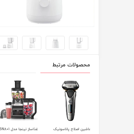
محصولات مرتبط
ین اصلاح پاناسونیک
غذاساز نینجا مدل BN801
غذاساز کنوود مدل