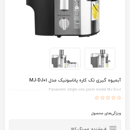
آبمیوه گیری تک کاره پاناسونیک مدل MJ-DJ01
Panasonic single-use juicer model MJ-DJ01
ویژگی‌های محصول
فروشنده: مهرنگ کالا