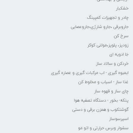
خشکبار
چادر و تجهیزات کمپینگ
جاروبرقی ،جارو شارژی،جاروعصایی
سرخ کن
زودپز، پلوپز،مولتی کوکر
جا ادویه ای
خردکن و سالاد ساز
ابمیوه گیری - اب مرکبات گیری و عصاره گیری
غذا ساز - اسیاب و مخلوط کن
چای ساز و قهوه ساز
پنکه- بخور - دستگاه تصفیه هوا
گوشتکوب و همزن برقی و دستی
اسپرسوساز
سشوار وبرس حرارتی و اتو مو