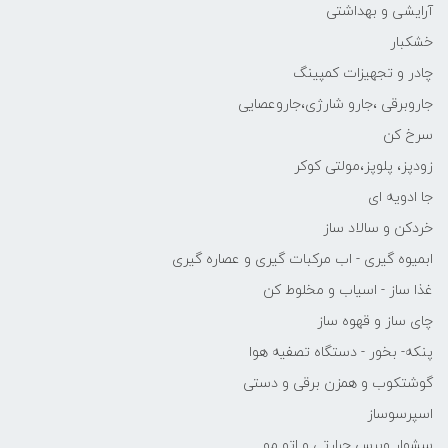
آرایشی و بهداشتی
خشکبار
چادر و تجهیزات کمپینگ
جاروبرقی ،جارو شارژی،جاروعصایی
سرخ کن
زودپز، پلوپز،مولتی کوکر
جا ادویه ای
خردکن و سالاد ساز
ابمیوه گیری - اب مرکبات گیری و عصاره گیری
غذا ساز - اسیاب و مخلوط کن
چای ساز و قهوه ساز
پنکه- بخور - دستگاه تصفیه هوا
گوشتکوب و همزن برقی و دستی
اسپرسوساز
سشوار وبرس حرارتی و اتو مو