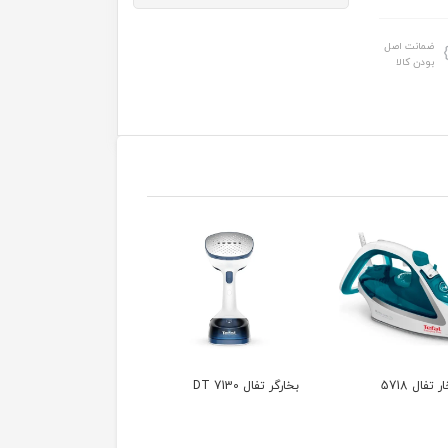
ضمانت اصل
بودن کالا
ال DT 7130
اتو بخارگر ایستاده تفال
سرخ کن تفال 10 لیتری
مدل 3480
مدل TL-6007