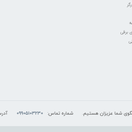
رگر
ه
 برقی
ی
شماره تماس:
09905103230
آدرس