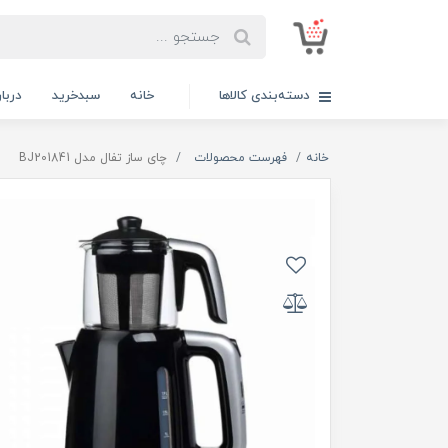
دسته‌بندی کالاها
خانه
سبدخرید
دربار
خانه
فهرست محصولات
چای ساز تفال مدل BJ201841