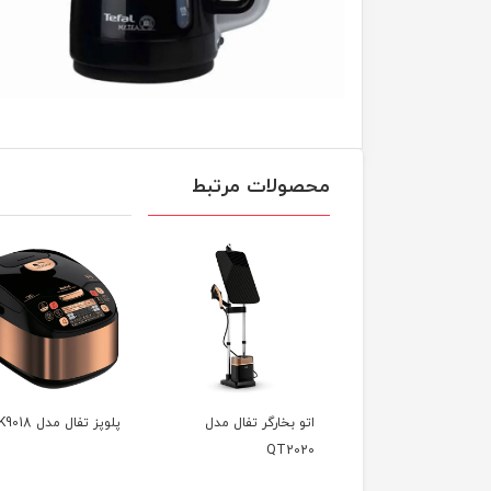
محصولات مرتبط
 بخارگر تفال مدل
پلوپز تفال مدل RK9018
اتو بخار تفال مدل
FV9845
QT2