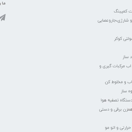
ما ر
ات کمپینگ
رو شارژی،جاروعصایی
مولتی کوکر
 ساز
 اب مرکبات گیری و
یاب و مخلوط کن
ه ساز
دستگاه تصفیه هوا
مزن برقی و دستی
رارتی و اتو مو