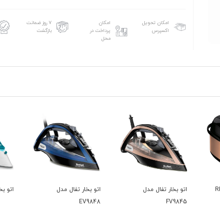
امکان تحویل
امکان
۷ روز ضمانت
اکسپرس
پرداخت در
بازگشت
محل
اتو بخار تفال مدل
اتو بخار تفال 5718
بخارگر تف
EV9848