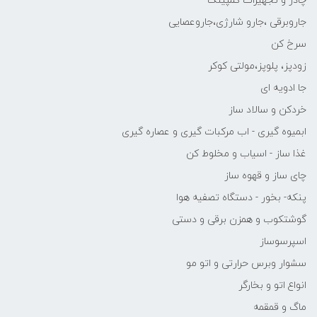
چادر و تجهیزات کمپینگ
جاروبرقی ،جارو شارژی،جاروعصایی
سرخ کن
زودپز، پلوپز،مولتی کوکر
جا ادویه ای
خردکن و سالاد ساز
ابمیوه گیری - اب مرکبات گیری و عصاره گیری
غذا ساز - اسیاب و مخلوط کن
چای ساز و قهوه ساز
پنکه- بخور - دستگاه تصفیه هوا
گوشتکوب و همزن برقی و دستی
اسپرسوساز
سشوار وبرس حرارتی و اتو مو
انواع اتو و بخارگر
ماگ و قمقمه