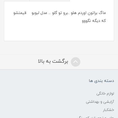
ماگ براتون اوردم هلو ..برو تو گلو ... مدل لبوبو قیمتشو
که دیگه نگووو
برگشت به بالا
دسته بندی ها
لوازم خانگی
آرایشی و بهداشتی
خشکبار