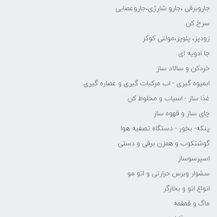
جاروبرقی ،جارو شارژی،جاروعصایی
سرخ کن
زودپز، پلوپز،مولتی کوکر
جا ادویه ای
خردکن و سالاد ساز
ابمیوه گیری - اب مرکبات گیری و عصاره گیری
غذا ساز - اسیاب و مخلوط کن
چای ساز و قهوه ساز
پنکه- بخور - دستگاه تصفیه هوا
گوشتکوب و همزن برقی و دستی
اسپرسوساز
سشوار وبرس حرارتی و اتو مو
انواع اتو و بخارگر
ماگ و قمقمه