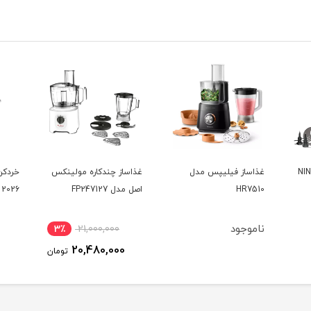
غذاساز چندکاره مولینکس
خردکن پرفکت مدل PCH-
آسیاب
اصل مدل FP247127
2026
برلین مدل
3٪
21,000,000
7,560,000
تومان
20,480,000
تومان