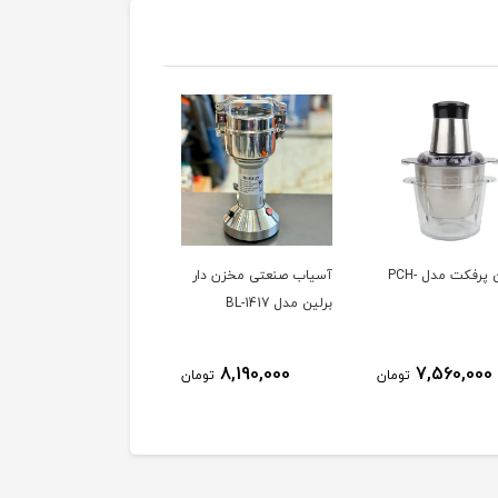
 صنعتی مخزن دار
سرخ کن بدون روغن
کتری برقی یورولند EL806
 BL-1417
هانوور مدل 1799
ناموجود
21,480,000
8,190,000
تومان
تومان