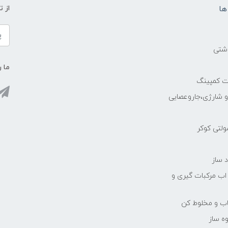
ها
از 
اشتی
ما ر
ات کمپینگ
رو شارژی،جاروعصایی
مولتی کوکر
 ساز
 اب مرکبات گیری و
یاب و مخلوط کن
ه ساز