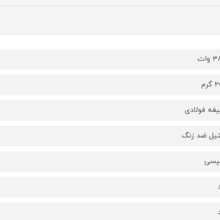
وات
گرم
یل ضد زنگ
پسی