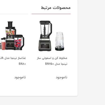
محصولات مرتبط
وط کن و اسموتی ساز
غذاساز نینجا مدل NINJA
غذاساز فیلیپس مدل
 مدل BN750
BN80
HR7510
وجود
ناموجود
ناموجود