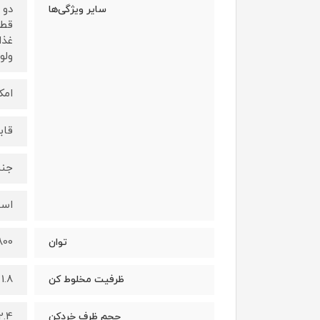
سایر ویژگی‌ها
قطع
ولوم
امک
قاب
جنس
است
800 وا
توان
1.8
ظرفیت مخلوط کن
2.4
حجم ظرف خردکن