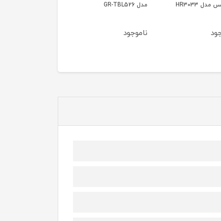
KENWOOD FDM307SS
مدل SM1540
ود
ناموجود
ناموجود