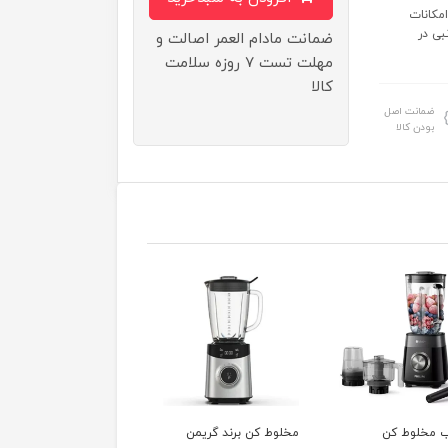
کرد لحظه... امکانات
بی در
ضمانت مادام العمر اصالت و
مهلت تست ۷ روزه سلامت
کالا
ضمانت اصل
بودن کالا
 کن برند گریمن
غذاساز کنوود مدل
ساندویچ ساز مولینکس