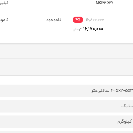
فیلیپس مدل HR3033
مدل GR-TBL526
ناموجود
ناموجود
ناموج
4٪
ومان
205x20 سانتی‌متر
ستیک