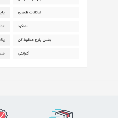
پای
امکانات ظاهری
عملکر
عملکرد
پلا
جنس پارچ مخلوط کن
ضمان
گارانتی