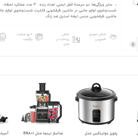
سایر ویژگی‌ها: دو سرعته قفل ایمنی تعداد رنده : 3 عدد عمل
شست‌وشوی لوازم جانبی در ماشین ظرفشویی قابلیت شست‌وشوی لوازم جان
ماشین ظرفشویی جنس تیغه استیل ضد زنگ
امکان تحویل
امکان
۷ روز ضمانت
اکسپرس
پرداخت در
بازگشت
محل
غذاساز نینجا مدل BN801
آسیاب مخلوط کن
مخلوط