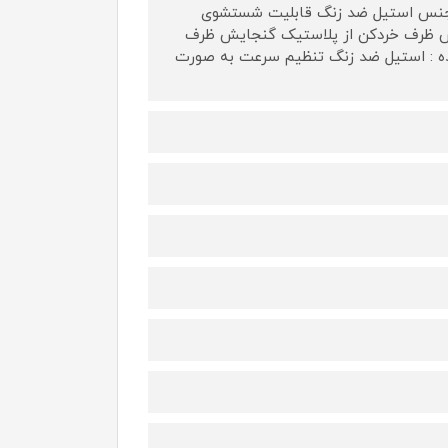
داد رنده : 3 عدد عملکرد لحظه ای (Pulse) تیغه از جنس استیل ضد زنگ قابلیت شستشوی
س ظرف خردکن از پلاستیک گنجایش ظرف
: 1.8 لیتر جنس دیسک های رنده : استیل ضد زنگ تنظیم سرعت به صورت