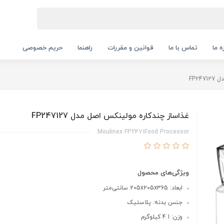
ه ما
تماس با ما
قوانین و مقررات
راهنما
حریم خصوصی
FP2
غذاساز چندکاره مولینکس اصل مدل FP247127
Moulinex FP2471Food Processor
ویژگی‌های محصول
ابعاد: 205x205x365 سانتی‌متر
جنس بدنه: پلاستیک
وزن: 4.1 کیلوگرم