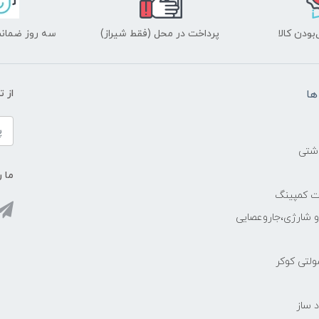
ودن کالا
پرداخت در محل (فقط شیراز)
سه روز ضمانت
ها
از 
اشتی
ما ر
ات کمپینگ
رو شارژی،جاروعصایی
مولتی کوکر
 ساز