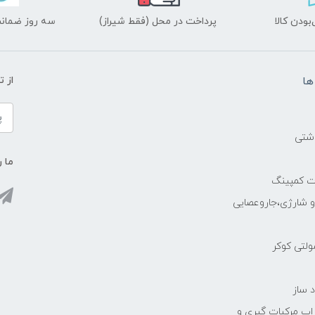
ودن کالا
پرداخت در محل (فقط شیراز)
سه روز ضمانت
ها
از 
اشتی
ما ر
ات کمپینگ
رو شارژی،جاروعصایی
مولتی کوکر
 ساز
 اب مرکبات گیری و