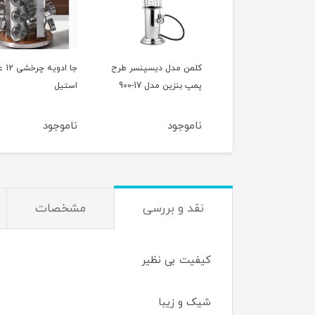
ن مدل دیسپنسر طرح
جا ادویه چرخشی 12 عددی
ماهیتابه لایف اسمایل
بنزین مدل 17-900
استیل
مدل HR-32BB
32 سانتی متر
وجود
ناموجود
ناموجود
نقد و بررسی
مشخصات
کیفیت بی نظیر
شیک و زیبا