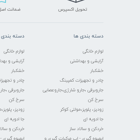
تحویل اکسپرس
ضمانت اصل‌ب
دسته بندی ها
دسته بندی 
لوازم خانگی
لوازم خانگی
آرایشی و بهداشتی
آرایشی و بهد
خشکبار
خشکبار
چادر و تجهیزات کمپینگ
چادر و تجهیز
جاروبرقی ،جارو شارژی،جاروعصایی
جاروبرقی ،جا
سرخ کن
سرخ کن
زودپز، پلوپز،مولتی کوکر
زودپز، پلوپز،
جا ادویه ای
جا ادویه ای
خردکن و سالاد ساز
خردکن و سالاد
ابمیوه گیری - اب مرکبات گیری و
ابمیوه گیری -