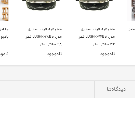
ماهیتابه لایف اسمایل
جا ادویه ای چرخشی چوبی
LUS قطر
مدل LUSHR-28BB قطر
بامبو 10 تایی
چدن م
28 سانتی متر
مدل LUP-6BB
ناموجود
ناموجود
ناموج
دیدگاه‌ها