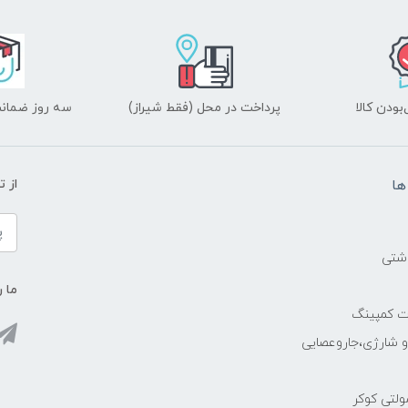
ودن کالا
پرداخت در محل (فقط شیراز)
سه روز ضمانت
ها
از 
اشتی
ما ر
ات کمپینگ
رو شارژی،جاروعصایی
مولتی کوکر