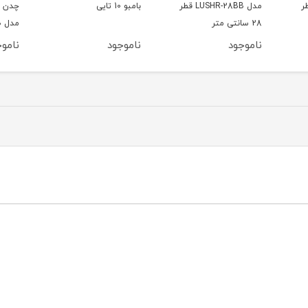
LUSHR قطر
بامبو 10 تایی
چدن مشکی لایف اسمایل
مدل LUP-6BB
3BB شامل 6 پارچه
ناموجود
ناموجود
نامو