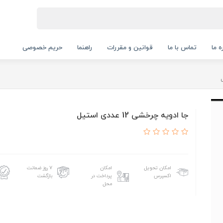
ه ما
تماس با ما
قوانین و مقررات
راهنما
حریم خصوصی
جا ادویه چرخشی 12 عددی استیل
امکان تحویل
امکان
۷ روز ضمانت
اکسپرس
پرداخت در
بازگشت
محل