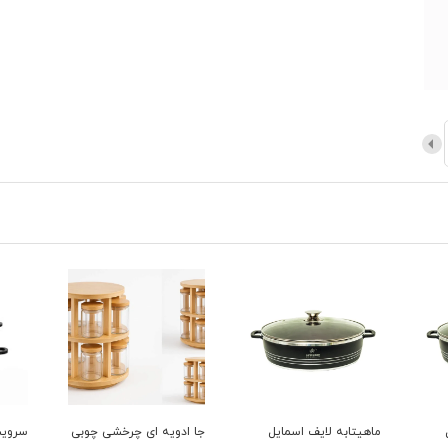
جا ادویه ای چرخشی چوبی
سرویس قابلمه 6 پارچه
سرویس