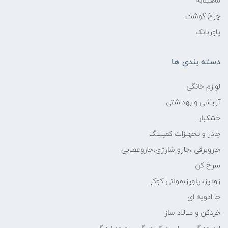
ماهیتابه
چرخ گوشت
پاوربانک
دسته بندی ها
لوازم خانگی
آرایشی و بهداشتی
خشکبار
چادر و تجهیزات کمپینگ
جاروبرقی ،جارو شارژی،جاروعصایی
سرخ کن
زودپز، پلوپز،مولتی کوکر
جا ادویه ای
خردکن و سالاد ساز