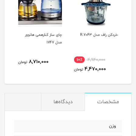
خردکن راف مدل R.7043
چای ساز کنارهمی هانوور
پنکه
مدل 1747
3AL
10٪
4,940,000
9
8,710,000
تومان
4,470,000
مان
تومان
مشخصات
دیدگاه‌ها
وزن