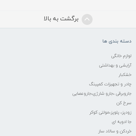
برگشت به بالا
دسته بندی ها
لوازم خانگی
آرایشی و بهداشتی
خشکبار
چادر و تجهیزات کمپینگ
جاروبرقی ،جارو شارژی،جاروعصایی
سرخ کن
زودپز، پلوپز،مولتی کوکر
جا ادویه ای
خردکن و سالاد ساز