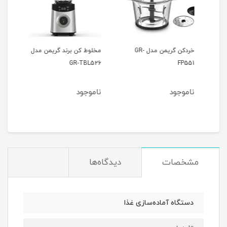
رسوساز گریمن مدل GR-
خردکن گریمن مدل GR-
مخلوط کن برند گریمن مدل
ساند
W191
GR-TBL526
FP551
ناموجود
ناموجود
نام
مشخصات
دیدگاه‌ها
دستگاه آماده‌سازی غذا