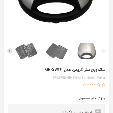
ساندویچ ساز گریمن مدل GR-SW191
GRIMMEN GR-SW191 Sandwich Maker
ویژگی‌های محصول
فروشنده: مهرنگ کالا