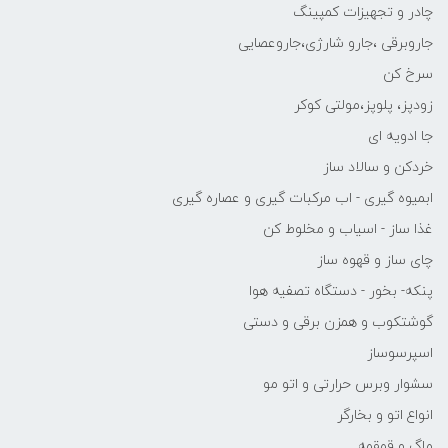
چادر و تجهیزات کمپینگ
جاروبرقی ،جارو شارژی،جاروعصایی
سرخ کن
زودپز، پلوپز،مولتی کوکر
جا ادویه ای
خردکن و سالاد ساز
ابمیوه گیری - اب مرکبات گیری و عصاره گیری
غذا ساز - اسیاب و مخلوط کن
چای ساز و قهوه ساز
پنکه- بخور - دستگاه تصفیه هوا
گوشتکوب و همزن برقی و دستی
اسپرسوساز
سشوار وبرس حرارتی و اتو مو
انواع اتو و بخارگر
ماگ و قمقمه