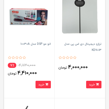
ترازو دیجیتال دی اس پی مدل
اتو مو DSP مدل 10030A
KD7013
4,730,000
7٪
4,000,000
تومان
4,410,000
تومان
خرید
خرید