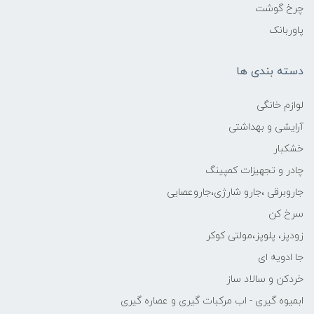
چرخ گوشت
پاوربانک
دسته بندی ها
لوازم خانگی
آرایشی و بهداشتی
خشکبار
چادر و تجهیزات کمپینگ
جاروبرقی ،جارو شارژی،جاروعصایی
سرخ کن
زودپز، پلوپز،مولتی کوکر
جا ادویه ای
خردکن و سالاد ساز
ابمیوه گیری - اب مرکبات گیری و عصاره گیری