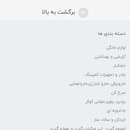
برگشت به بالا
دسته بندی ها
لوازم خانگی
آرایشی و بهداشتی
خشکبار
چادر و تجهیزات کمپینگ
جاروبرقی ،جارو شارژی،جاروعصایی
سرخ کن
زودپز، پلوپز،مولتی کوکر
جا ادویه ای
خردکن و سالاد ساز
ابمیوه گیری - اب مرکبات گیری و عصاره گیری