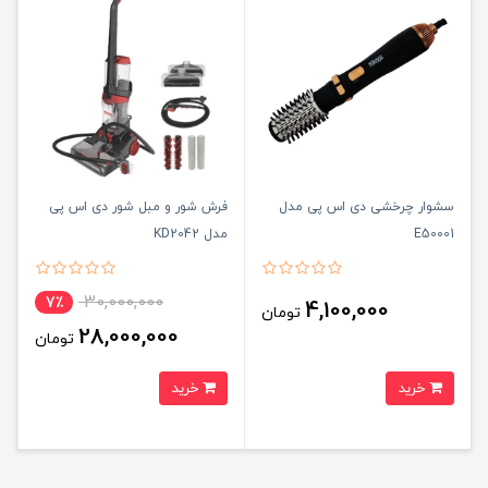
سشوار چرخشی دی اس پی مدل
فرش شور و مبل شور دی اس پی
E50001
مدل KD2042
30,000,000
7٪
4,100,000
تومان
28,000,000
تومان
خرید
خرید