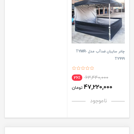
چادر سایبان ضدآب مدل TYMR-
TY999
63,440,000
26٪
47,220,000
تومان
ناموجود