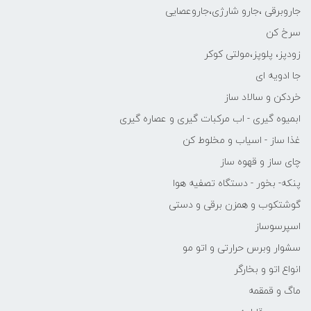
جاروبرقی ،جارو شارژی،جاروعصایی
سرخ کن
زودپز، پلوپز،مولتی کوکر
جا ادویه ای
خردکن و سالاد ساز
ابمیوه گیری - اب مرکبات گیری و عصاره گیری
غذا ساز - اسیاب و مخلوط کن
چای ساز و قهوه ساز
پنکه- بخور - دستگاه تصفیه هوا
گوشتکوب و همزن برقی و دستی
اسپرسوساز
سشوار وبرس حرارتی و اتو مو
انواع اتو و بخارگر
ماگ و قمقمه