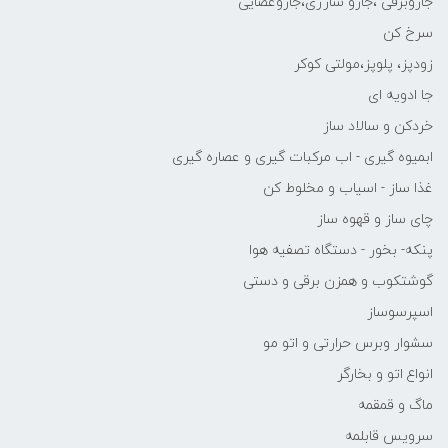
جاروبرقی ،جارو شارژی،جاروعصایی
سرخ کن
زودپز، پلوپز،مولتی کوکر
جا ادویه ای
خردکن و سالاد ساز
ابمیوه گیری - اب مرکبات گیری و عصاره گیری
غذا ساز - اسیاب و مخلوط کن
چای ساز و قهوه ساز
پنکه- بخور - دستگاه تصفیه هوا
گوشتکوب و همزن برقی و دستی
اسپرسوساز
سشوار وبرس حرارتی و اتو مو
انواع اتو و بخارگر
ماگ و قمقمه
سرویس قابلمه