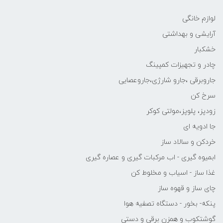
لوازم خانگی
آرایشی و بهداشتی
خشکبار
چادر و تجهیزات کمپینگ
جاروبرقی ،جارو شارژی،جاروعصایی
سرخ کن
زودپز، پلوپز،مولتی کوکر
جا ادویه ای
خردکن و سالاد ساز
ابمیوه گیری - اب مرکبات گیری و عصاره گیری
غذا ساز - اسیاب و مخلوط کن
چای ساز و قهوه ساز
پنکه- بخور - دستگاه تصفیه هوا
گوشتکوب و همزن برقی و دستی