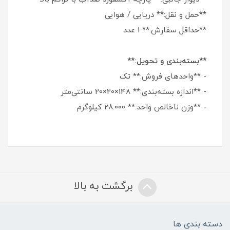
**حمل و نقل:** دریایی / هوایی
**حداقل سفارش:** 1 عدد
**بسته‌بندی و تحویل:**
- **واحدهای فروش:** تک
- **اندازه بسته‌بندی:** 148×20×20 سانتی‌متر
- **وزن ناخالص واحد:** 28.000 کیلوگرم
برگشت به بالا
دسته بندی ها