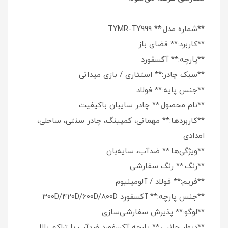
**شماره مدل:** TYMR-TY999
**کاربرد:** فضای باز
**پارچه:** آکسفورد
**سبک چادر:** استتاری / بازی میدانی
**جنس پایه:** فولاد
**نام محصول:** چادر سایبان باکیفیت
**کاربردها:** مهمانی، کمپینگ، چادر سنتی، ساحلی،
امدادی
**ویژگی‌ها:** ضدآب، سایه‌بان
**رنگ:** رنگ سفارشی
**فریم:** فولاد / آلومینیوم
**جنس پارچه:** آکسفورد 300D/420D/600D/800D
**لوگو:** پذیرش سفارشی‌سازی
**دیوار جانبی:** پارچه آکسفورد ضدآب با تراکم بالا