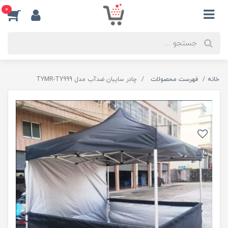
0
خانه
فهرست محصولات
چادر سایبان ضدآب مدل TYMR-TY999