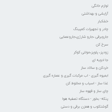
لوازم خانگی
آرایشی و بهداشتی
خشکبار
چادر و تجهیزات کمپینگ
جاروبرقی ،جارو شارژی،جاروعصایی
سرخ کن
زودپز، پلوپز،مولتی کوکر
جا ادویه ای
خردکن و سالاد ساز
ابمیوه گیری - اب مرکبات گیری و عصاره گیری
غذا ساز - اسیاب و مخلوط کن
چای ساز و قهوه ساز
پنکه- بخور - دستگاه تصفیه هوا
گوشتکوب و همزن برقی و دستی