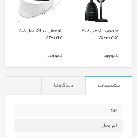
جاروبرقی آاگ مدل AEG
اتو مخزن دار آاگ مدل AEG
ST6-1-4LG
VX82-1-OKO
ناموجود
ناموجود
مشخصات
دیدگاه‌ها
نوع
اتو بخار