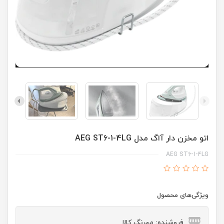
اتو مخزن دار آاگ مدل AEG ST6-1-4LG
AEG ST6-1-4LG
ویژگی‌های محصول
فروشنده: مهرنگ کالا