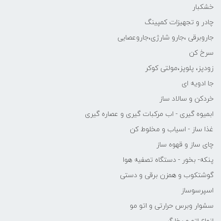
خشکبار
چادر و تجهیزات کمپینگ
جاروبرقی ،جارو شارژی،جاروعصایی
سرخ کن
زودپز، پلوپز،مولتی کوکر
جا ادویه ای
خردکن و سالاد ساز
ابمیوه گیری - اب مرکبات گیری و عصاره گیری
غذا ساز - اسیاب و مخلوط کن
چای ساز و قهوه ساز
پنکه- بخور - دستگاه تصفیه هوا
گوشتکوب و همزن برقی و دستی
اسپرسوساز
سشوار وبرس حرارتی و اتو مو