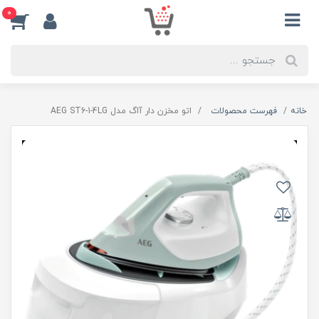
0
خانه
فهرست محصولات
اتو مخزن دار آاگ مدل AEG ST6-1-4LG