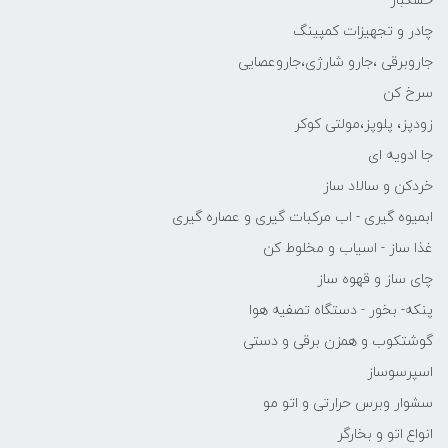
خشکبار
چادر و تجهیزات کمپینگ
جاروبرقی ،جارو شارژی،جاروعصایی
سرخ کن
زودپز، پلوپز،مولتی کوکر
جا ادویه ای
خردکن و سالاد ساز
ابمیوه گیری - اب مرکبات گیری و عصاره گیری
غذا ساز - اسیاب و مخلوط کن
چای ساز و قهوه ساز
پنکه- بخور - دستگاه تصفیه هوا
گوشتکوب و همزن برقی و دستی
اسپرسوساز
سشوار وبرس حرارتی و اتو مو
انواع اتو و بخارگر