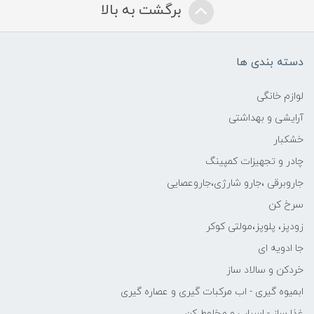
برگشت به بالا
دسته بندی ها
لوازم خانگی
آرایشی و بهداشتی
خشکبار
چادر و تجهیزات کمپینگ
جاروبرقی ،جارو شارژی،جاروعصایی
سرخ کن
زودپز، پلوپز،مولتی کوکر
جا ادویه ای
خردکن و سالاد ساز
ابمیوه گیری - اب مرکبات گیری و عصاره گیری
غذا ساز - اسیاب و مخلوط کن