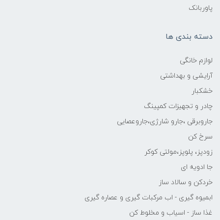
پاوربانک
دسته بندی ها
لوازم خانگی
آرایشی و بهداشتی
خشکبار
چادر و تجهیزات کمپینگ
جاروبرقی ،جارو شارژی،جاروعصایی
سرخ کن
زودپز، پلوپز،مولتی کوکر
جا ادویه ای
خردکن و سالاد ساز
ابمیوه گیری - اب مرکبات گیری و عصاره گیری
غذا ساز - اسیاب و مخلوط کن