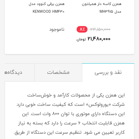
ون
همزن برقی کنوود مدل
همزن پاناسونیک مدل MK-
گو
50
GH3
KENWOOD HM430
ناموجود
ناموجود
نا
8٪
تومان
نقد و بررسی
مشخصات
دیدگاه‌ها
این همزن یکی از محصولات کارآمد و خوش‌ساخت
شرکت «یورولوکس» است که کیفیت ساخت خوبی دارد.
این دستگاه دارای موتوری با توان 800 وات است. این
همزن قابلیت انتخاب 6 سرعت را دارد که بسته به نیاز
کاربر تعیین می شود. تنظیم سرعت این دستگاه از طریق