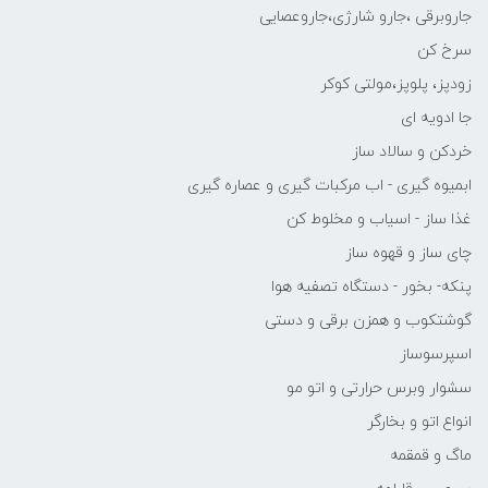
جاروبرقی ،جارو شارژی،جاروعصایی
سرخ کن
زودپز، پلوپز،مولتی کوکر
جا ادویه ای
خردکن و سالاد ساز
ابمیوه گیری - اب مرکبات گیری و عصاره گیری
غذا ساز - اسیاب و مخلوط کن
چای ساز و قهوه ساز
پنکه- بخور - دستگاه تصفیه هوا
گوشتکوب و همزن برقی و دستی
اسپرسوساز
سشوار وبرس حرارتی و اتو مو
انواع اتو و بخارگر
ماگ و قمقمه