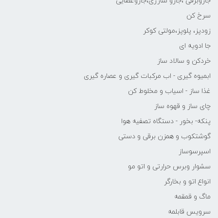
جاروبرقی ،جارو شارژی،جاروعصایی
سرخ کن
زودپز، پلوپز،مولتی کوکر
جا ادویه ای
خردکن و سالاد ساز
ابمیوه گیری - اب مرکبات گیری و عصاره گیری
غذا ساز - اسیاب و مخلوط کن
چای ساز و قهوه ساز
پنکه- بخور - دستگاه تصفیه هوا
گوشتکوب و همزن برقی و دستی
اسپرسوساز
سشوار وبرس حرارتی و اتو مو
انواع اتو و بخارگر
ماگ و قمقمه
سرویس قابلمه