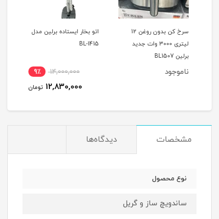
سرخ کن بدون روغن 12
اتو بخار ایستاده برلین مدل
سشوا
لیتری 3000 وات جدید
BL-1415
1412
برلین BL1507
ناموجود
9٪
14,000,000
12,830,000
تومان
مشخصات
دیدگاه‌ها
نوع محصول
ساندویچ ساز و گریل