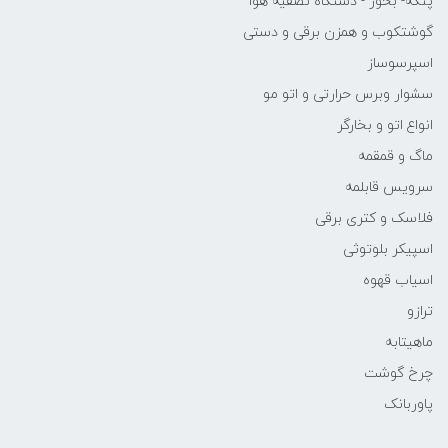
پنکه- بخور - دستگاه تصفیه هوا
گوشتکوب و همزن برقی و دستی
اسپرسوساز
سشوار وبرس حرارتی و اتو مو
انواع اتو و بخارگر
ماگ و قمقمه
سرویس قابلمه
فلاسک و کتری برقی
اسپیکر بلوتوثی
اسیاب قهوه
ترازو
ماهیتابه
چرخ گوشت
پاوربانک