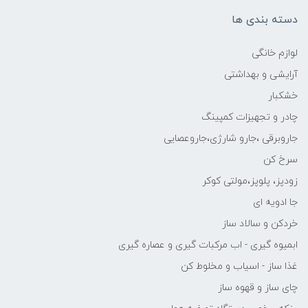
دسته بندی ها
لوازم خانگی
آرایشی و بهداشتی
خشکبار
چادر و تجهیزات کمپینگ
جاروبرقی ،جارو شارژی،جاروعصایی
سرخ کن
زودپز، پلوپز،مولتی کوکر
جا ادویه ای
خردکن و سالاد ساز
ابمیوه گیری - اب مرکبات گیری و عصاره گیری
غذا ساز - اسیاب و مخلوط کن
چای ساز و قهوه ساز