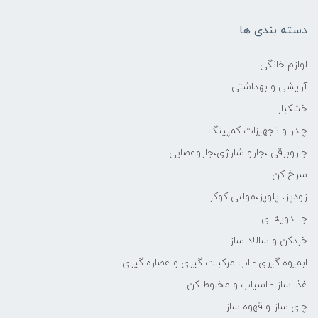
دسته بندی ها
لوازم خانگی
آرایشی و بهداشتی
خشکبار
چادر و تجهیزات کمپینگ
جاروبرقی ،جارو شارژی،جاروعصایی
سرخ کن
زودپز، پلوپز،مولتی کوکر
جا ادویه ای
خردکن و سالاد ساز
ابمیوه گیری - اب مرکبات گیری و عصاره گیری
غذا ساز - اسیاب و مخلوط کن
چای ساز و قهوه ساز