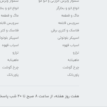
سشوار وبرس حرارتی و اتو مو
سشوار وبرس ح
انواع اتو و بخارگر
انواع اتو و بخا
ماگ و قمقمه
ماگ و قمقمه
سرویس قابلمه
سرویس قابلم
فلاسک و کتری برقی
فلاسک و کتری
اسپیکر بلوتوثی
اسپیکر بلوتوث
اسیاب قهوه
اسیاب قهوه
ترازو
ترازو
ماهیتابه
ماهیتابه
چرخ گوشت
چرخ گوشت
پاوربانک
پاوربانک
هفت روز هفته، از ساعت 8 صبح تا 20 شب پاسخگوی شما عزیزان هستیم.