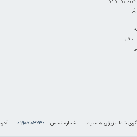
رارتی و اتو مو
رگر
ه
 برقی
ی
شماره تماس:
09905103230
آدرس