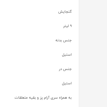
گنجایش
9 لیتر
جنس بدنه
استیل
جنس در
استیل
به همراه سری آرام پز و بقیه متعلقات