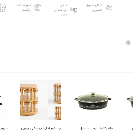
امکان تحویل
امکان
۷ روز ضمانت
اکسپرس
پرداخت در
بازگشت
محل
جا ادویه ای چرخشی چوبی
سرویس قابلمه 6 پارچه
سرویس