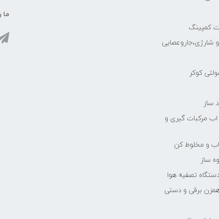
ما ر
ات کمپینگ
رو شارژی،جاروعصایی
مولتی کوکر
 ساز
 اب مرکبات گیری و
یاب و مخلوط کن
ه ساز
دستگاه تصفیه هوا
مزن برقی و دستی