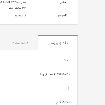
یل
مدل LUSHR-32BB قطر
مدل HR-28BB
32 سانتی متر
28 سانتی متر
وجود
ناموجود
ناموجود
نقد و بررسی
مشخصات
ابعاد
48x35x40 سانتی‌متر
وزن
5400 گرم