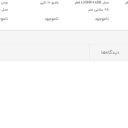
LUS قطر
بامبو 10 تایی
چدن مشکی لایف اسمایل
مدل LUP-6BB
3BB شامل 6 پارچه
ناموجود
ناموجود
ناموج
دیدگاه‌ها