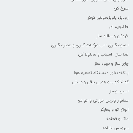
سرخ کن
زودپز، پلوپز،مولتی کوکر
جا ادویه ای
خردکن و سالاد ساز
ابمیوه گیری - اب مرکبات گیری و عصاره گیری
غذا ساز - اسیاب و مخلوط کن
چای ساز و قهوه ساز
پنکه- بخور - دستگاه تصفیه هوا
گوشتکوب و همزن برقی و دستی
اسپرسوساز
سشوار وبرس حرارتی و اتو مو
انواع اتو و بخارگر
ماگ و قمقمه
سرویس قابلمه