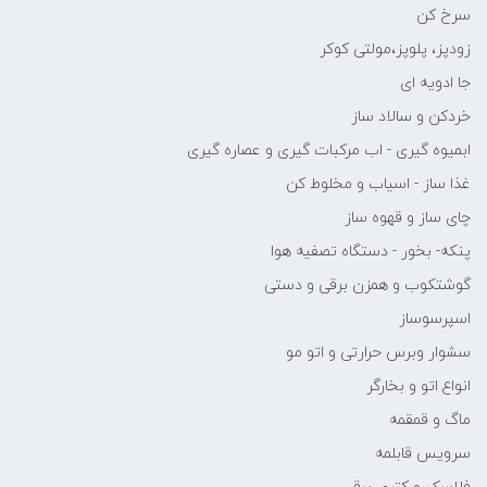
سرخ کن
زودپز، پلوپز،مولتی کوکر
جا ادویه ای
خردکن و سالاد ساز
ابمیوه گیری - اب مرکبات گیری و عصاره گیری
غذا ساز - اسیاب و مخلوط کن
چای ساز و قهوه ساز
پنکه- بخور - دستگاه تصفیه هوا
گوشتکوب و همزن برقی و دستی
اسپرسوساز
سشوار وبرس حرارتی و اتو مو
انواع اتو و بخارگر
ماگ و قمقمه
سرویس قابلمه