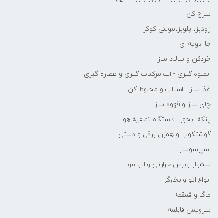
سرخ کن
زودپز، پلوپز،مولتی کوکر
جا ادویه ای
خردکن و سالاد ساز
ابمیوه گیری - اب مرکبات گیری و عصاره گیری
غذا ساز - اسیاب و مخلوط کن
چای ساز و قهوه ساز
پنکه- بخور - دستگاه تصفیه هوا
گوشتکوب و همزن برقی و دستی
اسپرسوساز
سشوار وبرس حرارتی و اتو مو
انواع اتو و بخارگر
ماگ و قمقمه
سرویس قابلمه