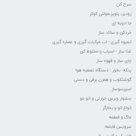
سرخ کن
زودپز، پلوپز،مولتی کوکر
جا ادویه ای
خردکن و سالاد ساز
ابمیوه گیری - اب مرکبات گیری و عصاره گیری
غذا ساز - اسیاب و مخلوط کن
چای ساز و قهوه ساز
پنکه- بخور - دستگاه تصفیه هوا
گوشتکوب و همزن برقی و دستی
اسپرسوساز
سشوار وبرس حرارتی و اتو مو
انواع اتو و بخارگر
ماگ و قمقمه
سرویس قابلمه