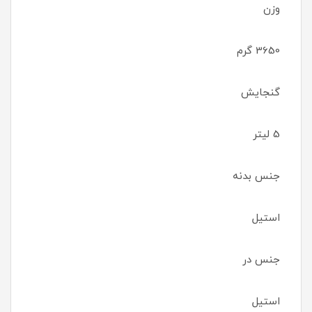
وزن
3650 گرم
گنجایش
5 لیتر
جنس بدنه
استیل
جنس در
استیل