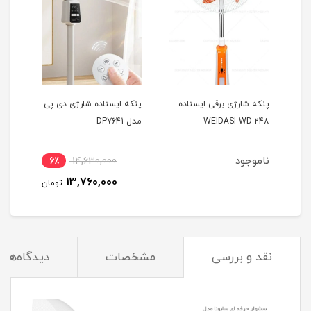
پنکه شارژی برقی ایستاده
پنکه ایستاده شارژی دی پی
WEIDASI WD-248
مدل DP7641
461
ناموجود
نام
6٪
14,630,000
13,760,000
تومان
نقد و بررسی
مشخصات
دیدگاه‌ها