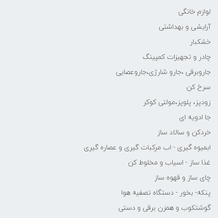
لوازم خانگی
آرایشی و بهداشتی
خشکبار
چادر و تجهیزات کمپینگ
جاروبرقی ،جارو شارژی،جاروعصایی
سرخ کن
زودپز، پلوپز،مولتی کوکر
جا ادویه ای
خردکن و سالاد ساز
ابمیوه گیری - اب مرکبات گیری و عصاره گیری
غذا ساز - اسیاب و مخلوط کن
چای ساز و قهوه ساز
پنکه- بخور - دستگاه تصفیه هوا
گوشتکوب و همزن برقی و دستی