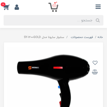
0
خانه
فهرست محصولات
سشوار سایونا مدل SY-1200GOLD