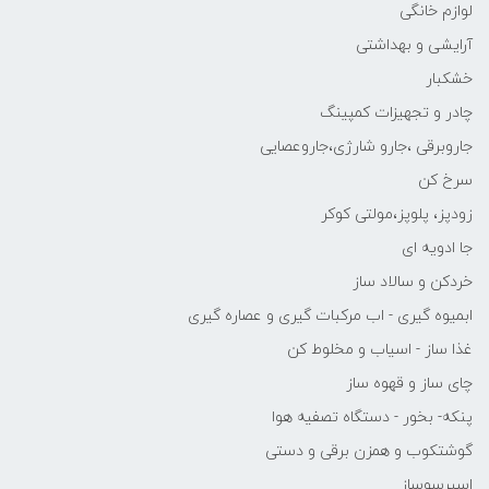
لوازم خانگی
آرایشی و بهداشتی
خشکبار
چادر و تجهیزات کمپینگ
جاروبرقی ،جارو شارژی،جاروعصایی
سرخ کن
زودپز، پلوپز،مولتی کوکر
جا ادویه ای
خردکن و سالاد ساز
ابمیوه گیری - اب مرکبات گیری و عصاره گیری
غذا ساز - اسیاب و مخلوط کن
چای ساز و قهوه ساز
پنکه- بخور - دستگاه تصفیه هوا
گوشتکوب و همزن برقی و دستی
اسپرسوساز