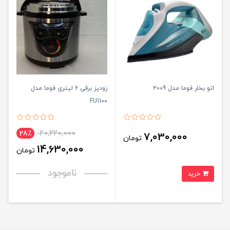
اتو بخار فوما مدل 2009
زودپز برقی 6 لیتری فوما مدل
FU1100
20,220,000
28٪
7,030,000
تومان
14,630,000
تومان
ناموجود
خرید