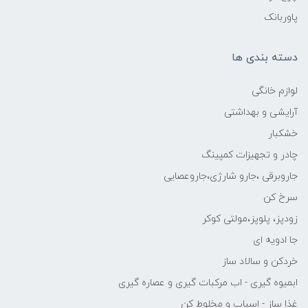
پاوربانک
دسته بندی ها
لوازم خانگی
آرایشی و بهداشتی
خشکبار
چادر و تجهیزات کمپینگ
جاروبرقی ،جارو شارژی،جاروعصایی
سرخ کن
زودپز، پلوپز،مولتی کوکر
جا ادویه ای
خردکن و سالاد ساز
ابمیوه گیری - اب مرکبات گیری و عصاره گیری
غذا ساز - اسیاب و مخلوط کن