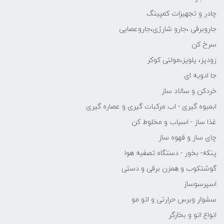
چادر و تجهیزات کمپینگ
جاروبرقی ،جارو شارژی،جاروعصایی
سرخ کن
زودپز، پلوپز،مولتی کوکر
جا ادویه ای
خردکن و سالاد ساز
ابمیوه گیری - اب مرکبات گیری و عصاره گیری
غذا ساز - اسیاب و مخلوط کن
چای ساز و قهوه ساز
پنکه- بخور - دستگاه تصفیه هوا
گوشتکوب و همزن برقی و دستی
اسپرسوساز
سشوار وبرس حرارتی و اتو مو
انواع اتو و بخارگر