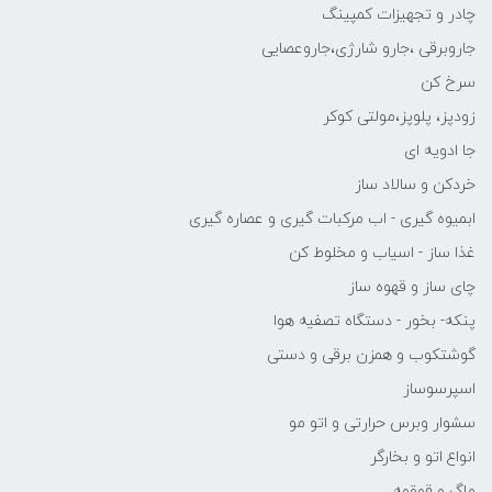
چادر و تجهیزات کمپینگ
جاروبرقی ،جارو شارژی،جاروعصایی
سرخ کن
زودپز، پلوپز،مولتی کوکر
جا ادویه ای
خردکن و سالاد ساز
ابمیوه گیری - اب مرکبات گیری و عصاره گیری
غذا ساز - اسیاب و مخلوط کن
چای ساز و قهوه ساز
پنکه- بخور - دستگاه تصفیه هوا
گوشتکوب و همزن برقی و دستی
اسپرسوساز
سشوار وبرس حرارتی و اتو مو
انواع اتو و بخارگر
ماگ و قمقمه