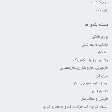
چرخ گوشت
پاوربانک
دسته بندی ها
لوازم خانگی
آرایشی و بهداشتی
خشکبار
چادر و تجهیزات کمپینگ
جاروبرقی ،جارو شارژی،جاروعصایی
سرخ کن
زودپز، پلوپز،مولتی کوکر
جا ادویه ای
خردکن و سالاد ساز
ابمیوه گیری - اب مرکبات گیری و عصاره گیری