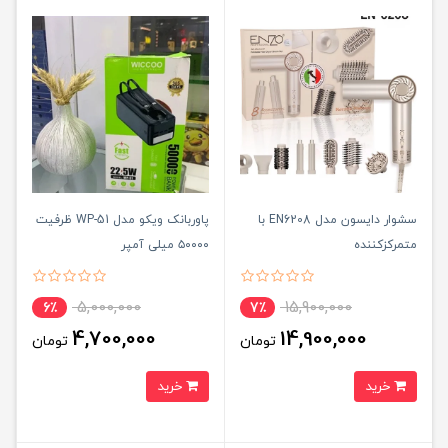
سشوار دایسون مدل EN6208 با
پاوربانک ویکو مدل WP-51 ظرفیت
متمرکزکننده
۵۰۰۰۰ میلی آمپر
5,000,000
15,900,000
6٪
7٪
4,700,000
14,900,000
تومان
تومان
خرید
خرید