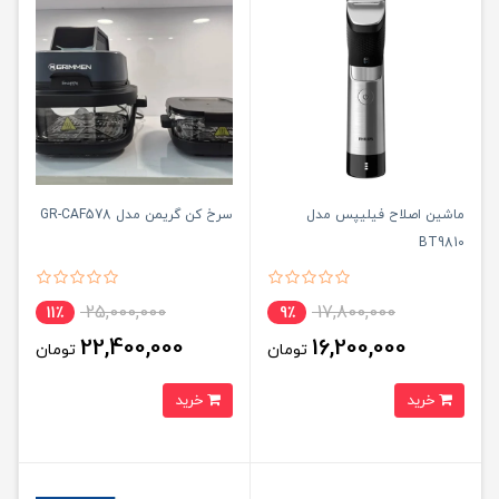
ماشین اصلاح فیلیپس مدل
سرخ کن گریمن مدل GR-CAF578
BT9810
25,000,000
17,800,000
11٪
9٪
22,400,000
16,200,000
تومان
تومان
خرید
خرید