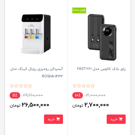
پاور بانک کالوس مدل FAST221
آبسردکن رومیزی رویال کینگ مدل
ROSHA-1433
29,610,000
3,000,000
11٪
10٪
26,500,000
2,700,000
تومان
تومان
خرید
خرید