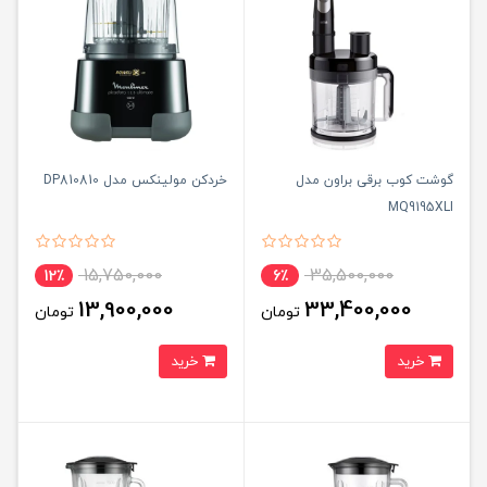
گوشت کوب برقی براون مدل
خردکن مولینکس مدل DP810810
MQ9195XLI
15,750,000
35,500,000
12٪
6٪
13,900,000
33,400,000
تومان
تومان
خرید
خرید