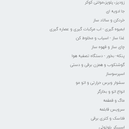
زودپز، پلوپز،مولتی کوکر
جا ادویه ای
خردکن و سالاد ساز
ابمیوه گیری - اب مرکبات گیری و عصاره گیری
غذا ساز - اسیاب و مخلوط کن
چای ساز و قهوه ساز
پنکه- بخور - دستگاه تصفیه هوا
گوشتکوب و همزن برقی و دستی
اسپرسوساز
سشوار وبرس حرارتی و اتو مو
انواع اتو و بخارگر
ماگ و قمقمه
سرویس قابلمه
فلاسک و کتری برقی
اسپیکر بلوتوثی