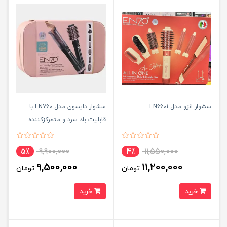
سشوار انزو مدل EN6601
سشوار دایسون مدل EN760 با
قابلیت باد سرد و متمرکزکننده
9,900,000
11,550,000
5٪
4٪
9,500,000
11,200,000
تومان
تومان
خرید
خرید