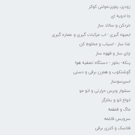
زودپز، پلوپز،مولتی کوکر
جا ادویه ای
خردکن و سالاد ساز
ابمیوه گیری - اب مرکبات گیری و عصاره گیری
غذا ساز - اسیاب و مخلوط کن
چای ساز و قهوه ساز
پنکه- بخور - دستگاه تصفیه هوا
گوشتکوب و همزن برقی و دستی
اسپرسوساز
سشوار وبرس حرارتی و اتو مو
انواع اتو و بخارگر
ماگ و قمقمه
سرویس قابلمه
فلاسک و کتری برقی