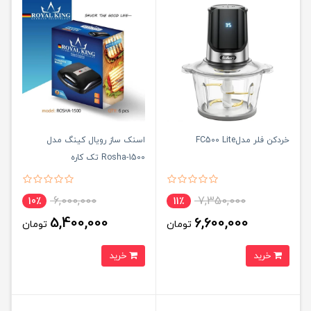
خردکن فلر مدلFC500 Lite
اسنک ساز رویال کینگ مدل
Rosha-1500 تک کاره
6,000,000
7,350,000
10٪
11٪
5,400,000
6,600,000
تومان
تومان
خرید
خرید