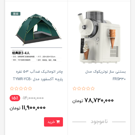
بستنی ساز نوتریکوک مدل
چادر اتوماتیک ضدآب ۳-۵ نفره
FRS330
پارچه آکسفورد مدل TYMR-YCB-
HM
14,000,000
15٪
78,720,000
تومان
11,900,000
تومان
ناموجود
خرید