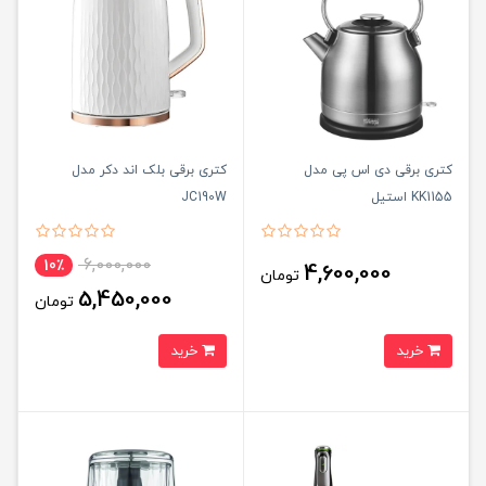
کتری برقی دی اس پی مدل
کتری برقی بلک اند دکر مدل
KK1155 استیل
JC190W
6,000,000
10٪
4,600,000
تومان
5,450,000
تومان
خرید
خرید