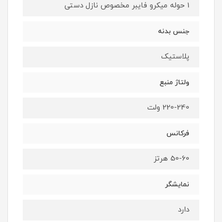
1 حوله میکرو فایبر مخصوص نازل دستی
جنس بدنه
پلاستیک
ولتاژ منبع
220-240 ولت
فرکانس
50-60 هرتز
نمایشگر
دارد