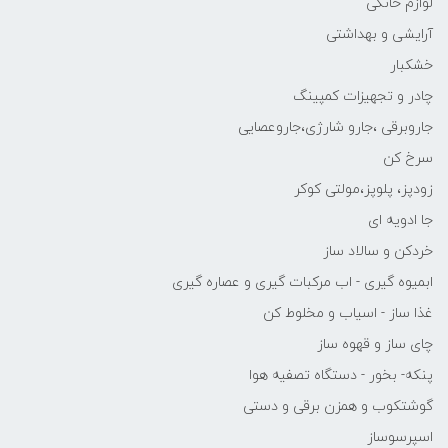
لوازم خانگی
آرایشی و بهداشتی
خشکبار
چادر و تجهیزات کمپینگ
جاروبرقی ،جارو شارژی،جاروعصایی
سرخ کن
زودپز، پلوپز،مولتی کوکر
جا ادویه ای
خردکن و سالاد ساز
ابمیوه گیری - اب مرکبات گیری و عصاره گیری
غذا ساز - اسیاب و مخلوط کن
چای ساز و قهوه ساز
پنکه- بخور - دستگاه تصفیه هوا
گوشتکوب و همزن برقی و دستی
اسپرسوساز