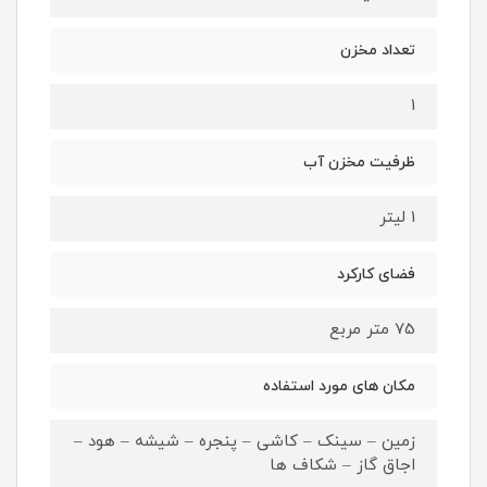
تعداد مخزن
1
ظرفیت مخزن آب
1 لیتر
فضای کارکرد
75 متر مربع
مکان های مورد استفاده
زمین – سینک – کاشی – پنجره – شیشه – هود –
اجاق گاز – شکاف ها