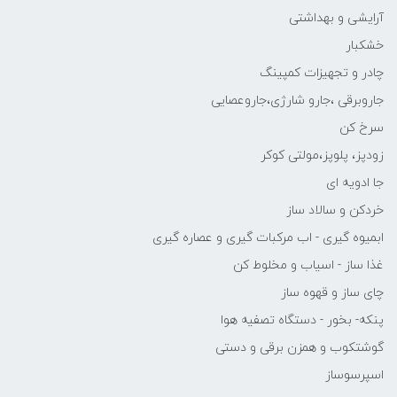
آرایشی و بهداشتی
خشکبار
چادر و تجهیزات کمپینگ
جاروبرقی ،جارو شارژی،جاروعصایی
سرخ کن
زودپز، پلوپز،مولتی کوکر
جا ادویه ای
خردکن و سالاد ساز
ابمیوه گیری - اب مرکبات گیری و عصاره گیری
غذا ساز - اسیاب و مخلوط کن
چای ساز و قهوه ساز
پنکه- بخور - دستگاه تصفیه هوا
گوشتکوب و همزن برقی و دستی
اسپرسوساز