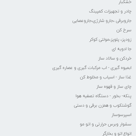
خشکبار
چادر و تجهیزات کمپینگ
جاروبرقی ،جارو شارژی،جاروعصایی
سرخ کن
زودپز، پلوپز،مولتی کوکر
جا ادویه ای
خردکن و سالاد ساز
ابمیوه گیری - اب مرکبات گیری و عصاره گیری
غذا ساز - اسیاب و مخلوط کن
چای ساز و قهوه ساز
پنکه- بخور - دستگاه تصفیه هوا
گوشتکوب و همزن برقی و دستی
اسپرسوساز
سشوار وبرس حرارتی و اتو مو
انواع اتو و بخارگر