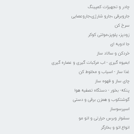
چادر و تجهیزات کمپینگ
جاروبرقی ،جارو شارژی،جاروعصایی
سرخ کن
زودپز، پلوپز،مولتی کوکر
جا ادویه ای
خردکن و سالاد ساز
ابمیوه گیری - اب مرکبات گیری و عصاره گیری
غذا ساز - اسیاب و مخلوط کن
چای ساز و قهوه ساز
پنکه- بخور - دستگاه تصفیه هوا
گوشتکوب و همزن برقی و دستی
اسپرسوساز
سشوار وبرس حرارتی و اتو مو
انواع اتو و بخارگر