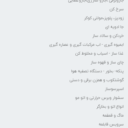
جاروبرقی ،جارو شارژی،جاروعصایی
سرخ کن
زودپز، پلوپز،مولتی کوکر
جا ادویه ای
خردکن و سالاد ساز
ابمیوه گیری - اب مرکبات گیری و عصاره گیری
غذا ساز - اسیاب و مخلوط کن
چای ساز و قهوه ساز
پنکه- بخور - دستگاه تصفیه هوا
گوشتکوب و همزن برقی و دستی
اسپرسوساز
سشوار وبرس حرارتی و اتو مو
انواع اتو و بخارگر
ماگ و قمقمه
سرویس قابلمه