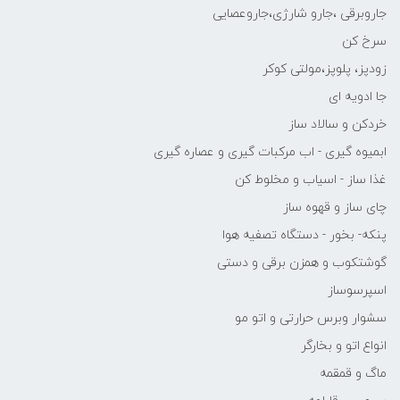
جاروبرقی ،جارو شارژی،جاروعصایی
سرخ کن
زودپز، پلوپز،مولتی کوکر
جا ادویه ای
خردکن و سالاد ساز
ابمیوه گیری - اب مرکبات گیری و عصاره گیری
غذا ساز - اسیاب و مخلوط کن
چای ساز و قهوه ساز
پنکه- بخور - دستگاه تصفیه هوا
گوشتکوب و همزن برقی و دستی
اسپرسوساز
سشوار وبرس حرارتی و اتو مو
انواع اتو و بخارگر
ماگ و قمقمه