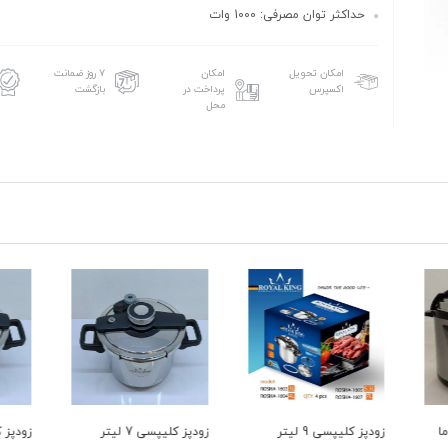
حداکثر توان مصرفی: 1000 وات
امکان تحویل
امکان
۷ روز ضمانت
اکسپرس
پرداخت در
بازگشت
محل
زودپز کلیپسی 7 لیتر
زودپز کلیپسی 4 لیتر