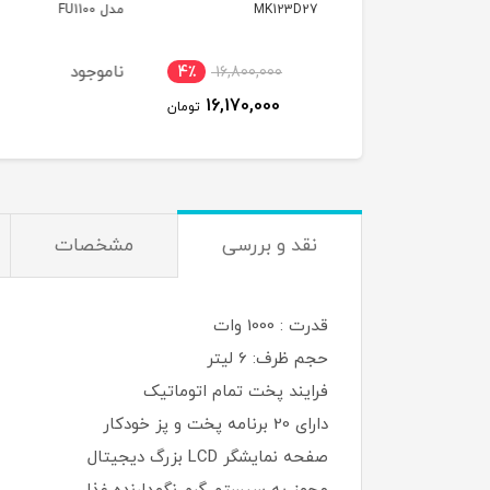
MK123
مدل FU1100
رویال کینگ
ناموجود
ناموجود
4٪
16,800,000
16,170,000
تومان
نقد و بررسی
مشخصات
قدرت : 1000 وات
حجم ظرف: 6 لیتر
فرایند پخت تمام اتوماتیک
دارای 20 برنامه پخت و پز خودکار
صفحه نمایشگر LCD بزرگ دیجیتال