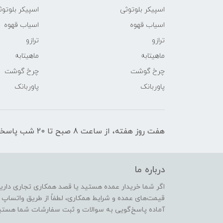
اسپیکر بلوتوثی
اسپیکر بلوتوث
اسیاب قهوه
اسیاب قهوه
ترازو
ترازو
ماهیتابه
ماهیتابه
چرخ گوشت
چرخ گوشت
پاوربانک
پاوربانک
هفت روز هفته، از ساعت 8 صبح تا 20 شب پاسخگوی شما عزیزان هستیم.
درباره ما
اگر شما خریدار عمده هستید یا قصد همکاری تجاری دارید،
قیمت‌های عمده و شرایط همکاری، لطفاً از طریق واتساپ یا
آماده پاسخ‌گویی به سوالات و ثبت سفارشات شما هستی