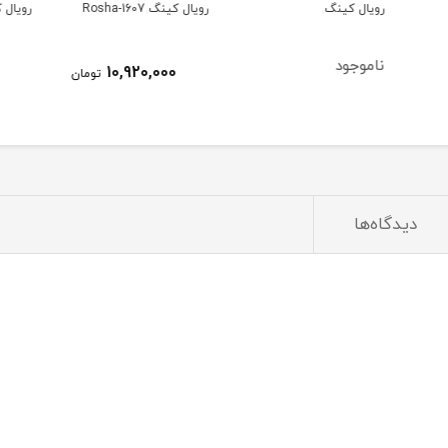
رویال کینگ Rosha-1607
رویال کینگ 1604
رویال ک
ناموج
9,680,000
10,920,000
تومان
تومان
دیدگاه‌ها