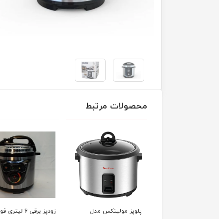
محصولات مرتبط
پز مولینکس مدل
زودپز برقی 6 لیتری فوما
زودپز کلیپسی 9 لیتر