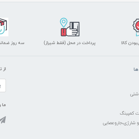
ودن کالا
پرداخت در محل (فقط شیراز)
سه روز ضمانت
ها
از 
اشتی
ما ر
ات کمپینگ
رو شارژی،جاروعصایی