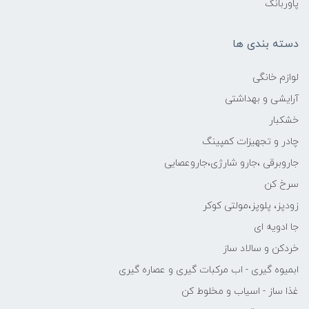
پاوربانک
دسته بندی ها
لوازم خانگی
آرایشی و بهداشتی
خشکبار
چادر و تجهیزات کمپینگ
جاروبرقی ،جارو شارژی،جاروعصایی
سرخ کن
زودپز، پلوپز،مولتی کوکر
جا ادویه ای
خردکن و سالاد ساز
ابمیوه گیری - اب مرکبات گیری و عصاره گیری
غذا ساز - اسیاب و مخلوط کن