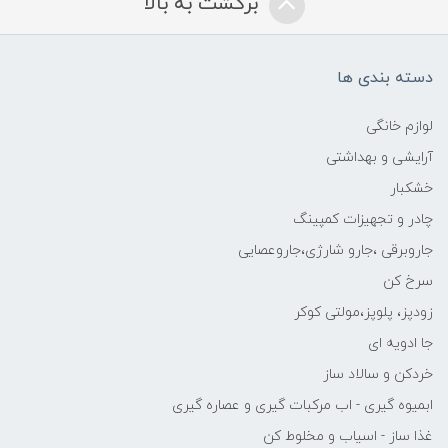
برگشت به بالا
دسته بندی ها
لوازم خانگی
آرایشی و بهداشتی
خشکبار
چادر و تجهیزات کمپینگ
جاروبرقی ،جارو شارژی،جاروعصایی
سرخ کن
زودپز، پلوپز،مولتی کوکر
جا ادویه ای
خردکن و سالاد ساز
ابمیوه گیری - اب مرکبات گیری و عصاره گیری
غذا ساز - اسیاب و مخلوط کن